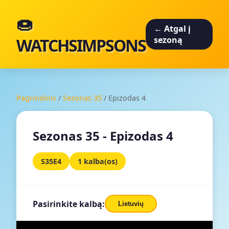
🍩
← Atgal į
WATCHSIMPSONS
sezoną
Pagrindinis
/
Sezonas 35
/
Epizodas 4
Sezonas 35 - Epizodas 4
S35E4
1 kalba(os)
Pasirinkite kalbą:
Lietuvių