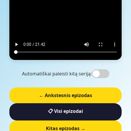
Automatiškai paleisti kitą seriją:
← Ankstesnis epizodas
📋 Visi epizodai
Kitas epizodas →