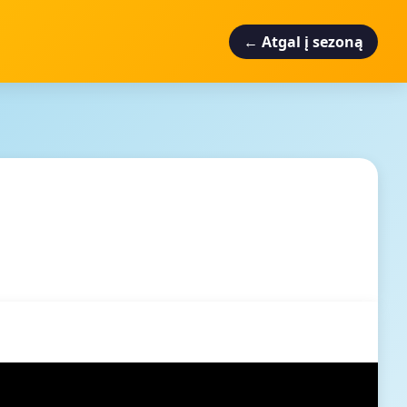
← Atgal į sezoną