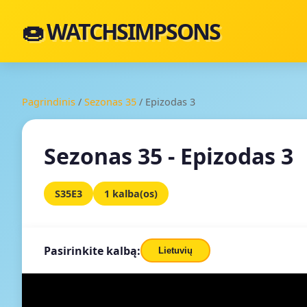
🍩 WATCHSIMPSONS
Pagrindinis
/
Sezonas 35
/
Epizodas 3
Sezonas 35 - Epizodas 3
S35E3
1 kalba(os)
Pasirinkite kalbą:
Lietuvių