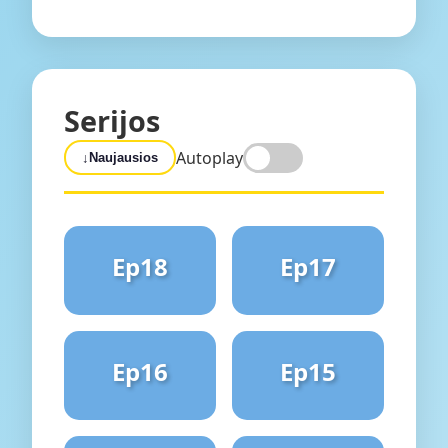
Serijos
Autoplay
↓
Naujausios
Ep18
Ep17
Ep16
Ep15