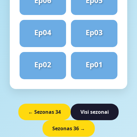
Ep06
Ep05
Ep04
Ep03
Ep02
Ep01
← Sezonas 34
Visi sezonai
Sezonas 36 →