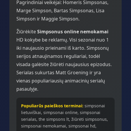
Pagrindiniai veikėjai: Homeris Simpsonas,
Marge Simpson, Bartas Simpsonas, Lisa
Simpson ir Maggie Simpson.
Žiūrėkite
Simpsonus online nemokamai
HD kokybe be reklamų. Visi sezonai nuo 1
iki naujausio prieinami iš karto. Simpsonų
serijos atnaujinamos reguliariai, todėl
visada galėsite žiūrėti naujausius epizodus.
Serialas sukurtas Matt Groening ir yra
vienas populiariausių animacinių serialų
pasaulyje.
Populiarūs paieškos terminai:
simpsonai
lietuviškai, simpsonai online, simpsonai
serialas, the simpsons lt, žiūrėti simpsonus,
simpsonai nemokamai, simpsonai hd,