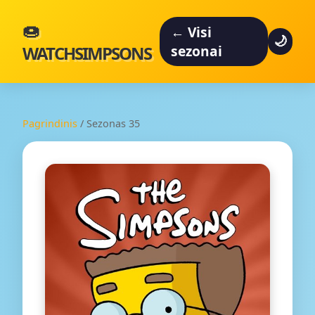
🍩
← Visi
🌙
WATCHSIMPSONS
sezonai
Pagrindinis
/
Sezonas 35