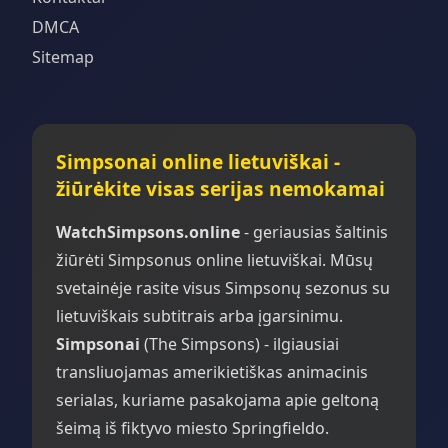
DMCA
Sitemap
Simpsonai online lietuviškai -
žiūrėkite visas serijas nemokamai
WatchSimpsons.online
- geriausias šaltinis
žiūrėti Simpsonus online lietuviškai. Mūsų
svetainėje rasite visus Simpsonų sezonus su
lietuviškais subtitrais arba įgarsinimu.
Simpsonai
(The Simpsons) - ilgiausiai
transliuojamas amerikietiškas animacinis
serialas, kuriame pasakojama apie geltoną
šeimą iš fiktyvo miesto Springfieldo.