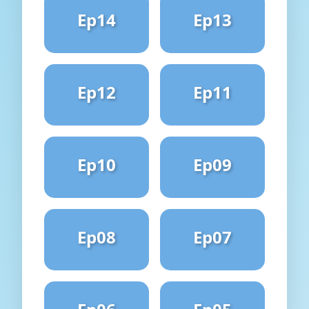
Ep14
Ep13
Ep12
Ep11
Ep10
Ep09
Ep08
Ep07