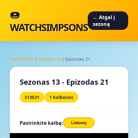
🍩
← Atgal į
WATCHSIMPSONS
sezoną
Pagrindinis
/
Sezonas 13
/
Epizodas 21
Sezonas 13 - Epizodas 21
S13E21
1 kalba(os)
Pasirinkite kalbą:
Lietuvių