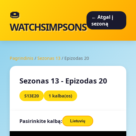
🍩
← Atgal į
WATCHSIMPSONS
sezoną
Pagrindinis
/
Sezonas 13
/
Epizodas 20
Sezonas 13 - Epizodas 20
S13E20
1 kalba(os)
Pasirinkite kalbą:
Lietuvių