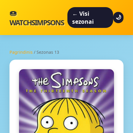
🍩
← Visi
🌙
WATCHSIMPSONS
sezonai
Pagrindinis
/
Sezonas 13