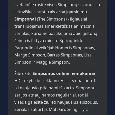
svetainėje rasite visus Simpsonų sezonus su
lietuviškais subtitrais arba įgarsinimu.
Simpsonai
(The Simpsons) - ilgiausiai
transliuojamas amerikietiškas animacinis
serialas, kuriame pasakojama apie geltoną
šeimą iš fiktyvo miesto Springfieldo.
Pagrindiniai veikėjai: Homeris Simpsonas,
Marge Simpson, Bartas Simpsonas, Lisa
Simpson ir Maggie Simpson.
Žiūrėkite
Simpsonus online nemokamai
HD kokybe be reklamų. Visi sezonai nuo 1
iki naujausio prieinami iš karto. Simpsonų
serijos atnaujinamos reguliariai, todėl
visada galėsite žiūrėti naujausius epizodus.
Serialas sukurtas Matt Groening ir yra