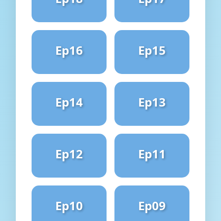
Ep16
Ep15
Ep14
Ep13
Ep12
Ep11
Ep10
Ep09