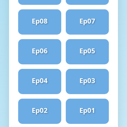
Ep08
Ep07
Ep06
Ep05
Ep04
Ep03
Ep02
Ep01