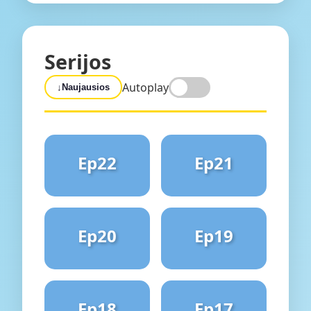
Serijos
Autoplay
↓
Naujausios
Ep22
Ep21
Ep20
Ep19
Ep18
Ep17