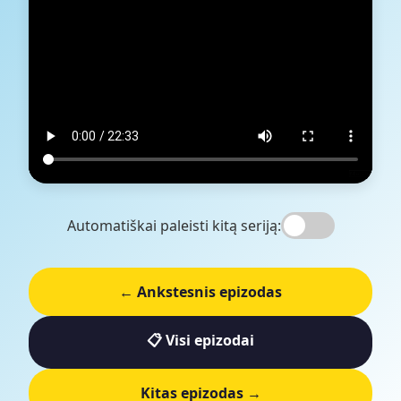
Automatiškai paleisti kitą seriją:
← Ankstesnis epizodas
📋 Visi epizodai
Kitas epizodas →