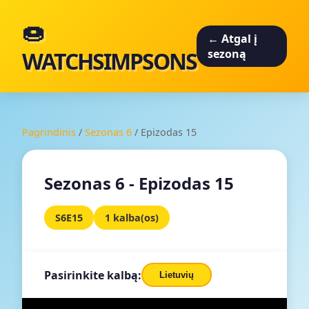
🍩
← Atgal į
WATCHSIMPSONS
sezoną
Pagrindinis
/
Sezonas 6
/
Epizodas 15
Sezonas 6 - Epizodas 15
S6E15
1 kalba(os)
Pasirinkite kalbą:
Lietuvių