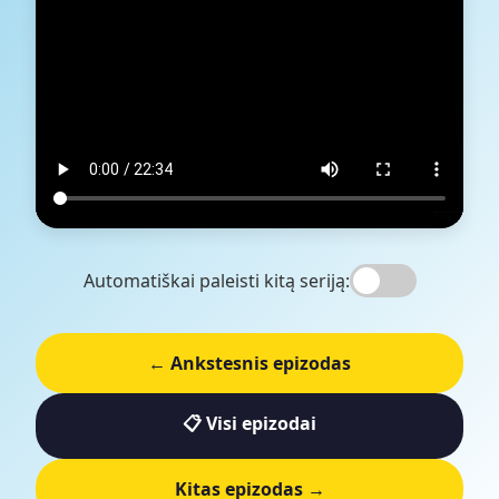
Automatiškai paleisti kitą seriją:
← Ankstesnis epizodas
📋 Visi epizodai
Kitas epizodas →