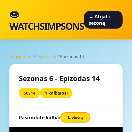
🍩
← Atgal į
WATCHSIMPSONS
sezoną
Pagrindinis
/
Sezonas 6
/
Epizodas 14
Sezonas 6 - Epizodas 14
S6E14
1 kalba(os)
Pasirinkite kalbą:
Lietuvių