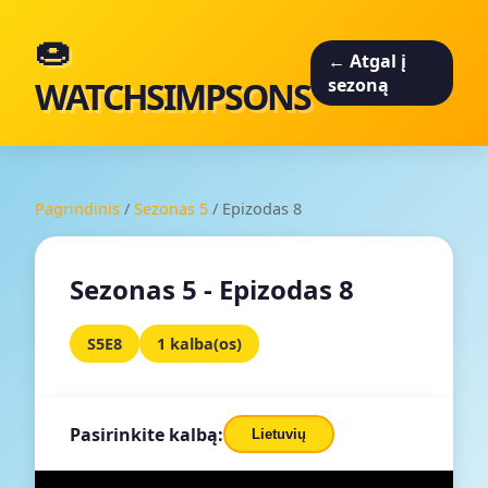
🍩
← Atgal į
WATCHSIMPSONS
sezoną
Pagrindinis
/
Sezonas 5
/
Epizodas 8
Sezonas 5 - Epizodas 8
S5E8
1 kalba(os)
Pasirinkite kalbą:
Lietuvių