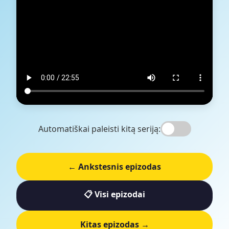
Automatiškai paleisti kitą seriją:
← Ankstesnis epizodas
📋 Visi epizodai
Kitas epizodas →