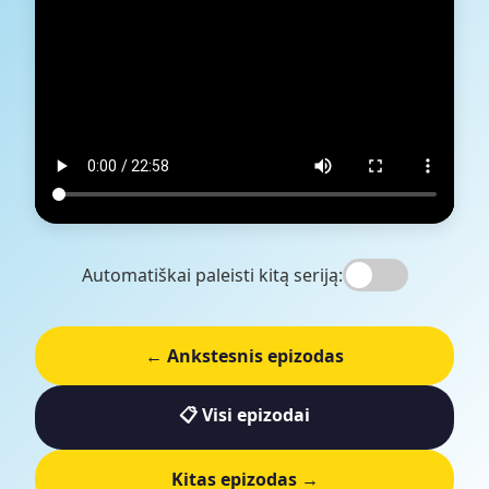
Automatiškai paleisti kitą seriją:
← Ankstesnis epizodas
📋 Visi epizodai
Kitas epizodas →