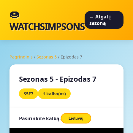
🍩
← Atgal į
WATCHSIMPSONS
sezoną
Pagrindinis
/
Sezonas 5
/
Epizodas 7
Sezonas 5 - Epizodas 7
S5E7
1 kalba(os)
Pasirinkite kalbą:
Lietuvių