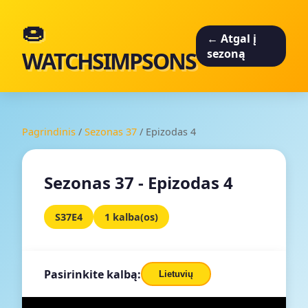
🍩
← Atgal į
WATCHSIMPSONS
sezoną
Pagrindinis
/
Sezonas 37
/
Epizodas 4
Sezonas 37 - Epizodas 4
S37E4
1 kalba(os)
Pasirinkite kalbą:
Lietuvių