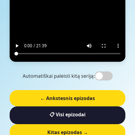
Automatiškai paleisti kitą seriją:
← Ankstesnis epizodas
📋 Visi epizodai
Kitas epizodas →