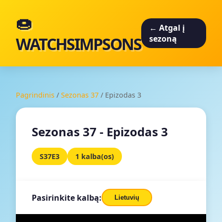
🍩
← Atgal į
WATCHSIMPSONS
sezoną
Pagrindinis
/
Sezonas 37
/
Epizodas 3
Sezonas 37 - Epizodas 3
S37E3
1 kalba(os)
Pasirinkite kalbą:
Lietuvių