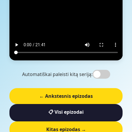
Automatiškai paleisti kitą seriją:
← Ankstesnis epizodas
📋 Visi epizodai
Kitas epizodas →