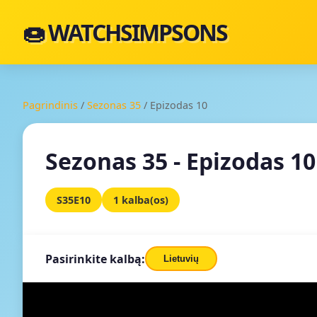
🍩 WATCHSIMPSONS
Pagrindinis
/
Sezonas 35
/
Epizodas 10
Sezonas 35 - Epizodas 10
S35E10
1 kalba(os)
Pasirinkite kalbą:
Lietuvių