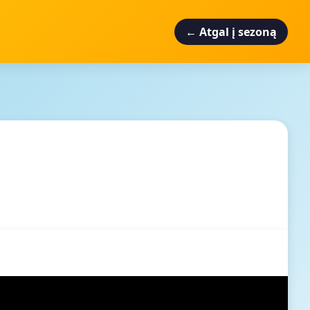
← Atgal į sezoną