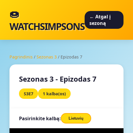
🍩
← Atgal į
WATCHSIMPSONS
sezoną
Pagrindinis
/
Sezonas 3
/
Epizodas 7
Sezonas 3 - Epizodas 7
S3E7
1 kalba(os)
Pasirinkite kalbą:
Lietuvių