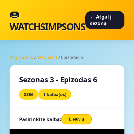
🍩
← Atgal į
WATCHSIMPSONS
sezoną
Pagrindinis
/
Sezonas 3
/
Epizodas 6
Sezonas 3 - Epizodas 6
S3E6
1 kalba(os)
Pasirinkite kalbą:
Lietuvių