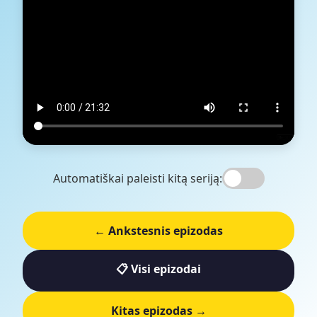
Automatiškai paleisti kitą seriją:
← Ankstesnis epizodas
📋 Visi epizodai
Kitas epizodas →