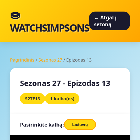
🍩
← Atgal į
WATCHSIMPSONS
sezoną
Pagrindinis
/
Sezonas 27
/
Epizodas 13
Sezonas 27 - Epizodas 13
S27E13
1 kalba(os)
Pasirinkite kalbą:
Lietuvių