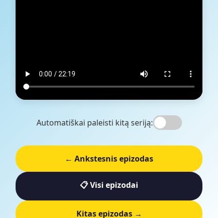
Automatiškai paleisti kitą seriją:
← Ankstesnis epizodas
📋 Visi epizodai
Kitas epizodas →