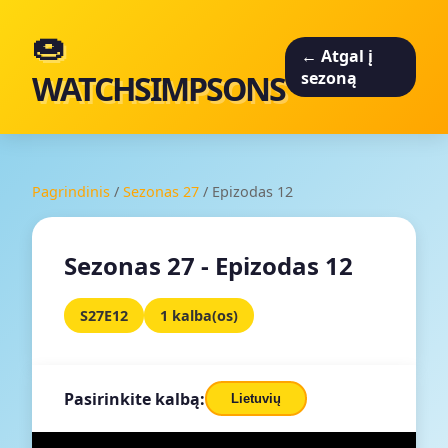
🍩
← Atgal į
WATCHSIMPSONS
sezoną
Pagrindinis
/
Sezonas 27
/
Epizodas 12
Sezonas 27 - Epizodas 12
S27E12
1 kalba(os)
Pasirinkite kalbą:
Lietuvių