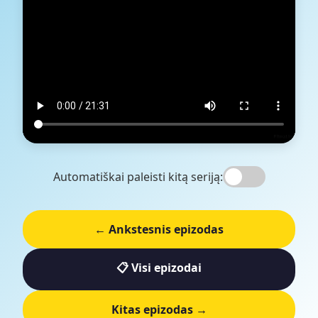
Automatiškai paleisti kitą seriją:
← Ankstesnis epizodas
📋 Visi epizodai
Kitas epizodas →