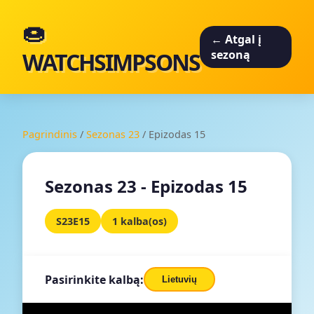
🍩
← Atgal į
WATCHSIMPSONS
sezoną
Pagrindinis
/
Sezonas 23
/
Epizodas 15
Sezonas 23 - Epizodas 15
S23E15
1 kalba(os)
Pasirinkite kalbą:
Lietuvių