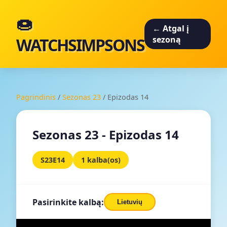
🍩
← Atgal į
WATCHSIMPSONS
sezoną
Pagrindinis
/
Sezonas 23
/
Epizodas 14
Sezonas 23 - Epizodas 14
S23E14
1 kalba(os)
Pasirinkite kalbą:
Lietuvių