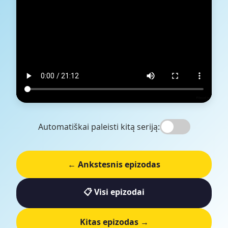
Automatiškai paleisti kitą seriją:
← Ankstesnis epizodas
📋 Visi epizodai
Kitas epizodas →