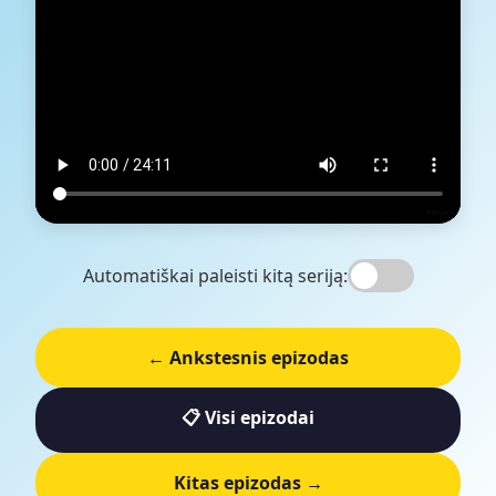
Automatiškai paleisti kitą seriją:
← Ankstesnis epizodas
📋 Visi epizodai
Kitas epizodas →