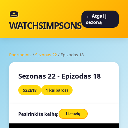
🍩
← Atgal į
WATCHSIMPSONS
sezoną
Pagrindinis
/
Sezonas 22
/
Epizodas 18
Sezonas 22 - Epizodas 18
S22E18
1 kalba(os)
Pasirinkite kalbą:
Lietuvių