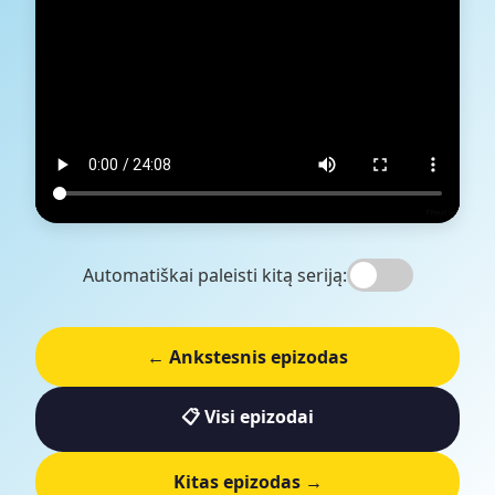
Automatiškai paleisti kitą seriją:
← Ankstesnis epizodas
📋 Visi epizodai
Kitas epizodas →