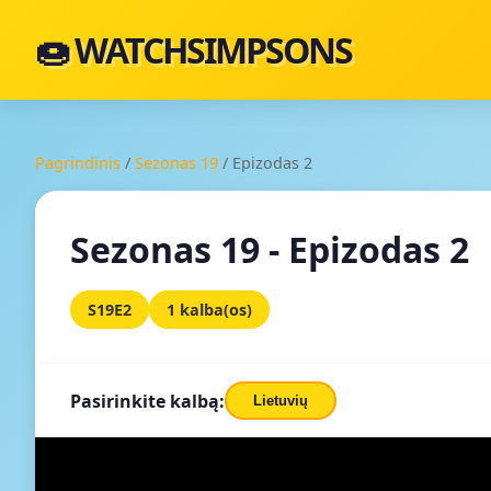
🍩 WATCHSIMPSONS
Pagrindinis
/
Sezonas 19
/
Epizodas 2
Sezonas 19 - Epizodas 2
S19E2
1 kalba(os)
Pasirinkite kalbą:
Lietuvių