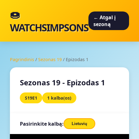
🍩
← Atgal į
WATCHSIMPSONS
sezoną
Pagrindinis
/
Sezonas 19
/
Epizodas 1
Sezonas 19 - Epizodas 1
S19E1
1 kalba(os)
Pasirinkite kalbą:
Lietuvių