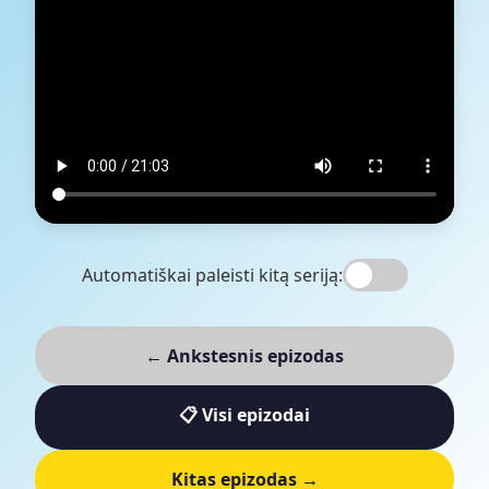
Automatiškai paleisti kitą seriją:
← Ankstesnis epizodas
📋 Visi epizodai
Kitas epizodas →