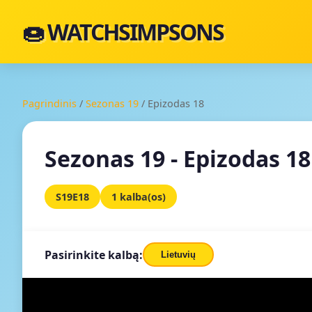
🍩 WATCHSIMPSONS
Pagrindinis
/
Sezonas 19
/
Epizodas 18
Sezonas 19 - Epizodas 18
S19E18
1 kalba(os)
Pasirinkite kalbą:
Lietuvių