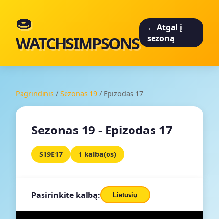
🍩
← Atgal į
WATCHSIMPSONS
sezoną
Pagrindinis
/
Sezonas 19
/
Epizodas 17
Sezonas 19 - Epizodas 17
S19E17
1 kalba(os)
Pasirinkite kalbą:
Lietuvių