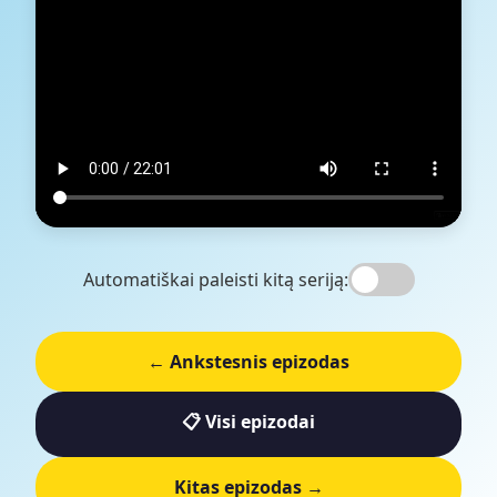
Automatiškai paleisti kitą seriją:
← Ankstesnis epizodas
📋 Visi epizodai
Kitas epizodas →