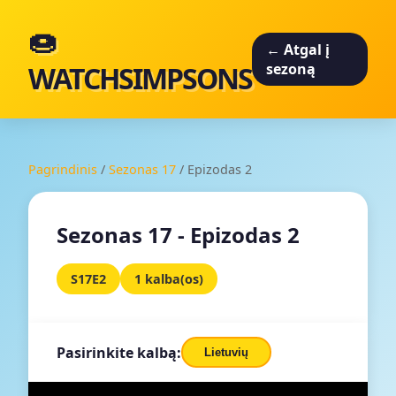
🍩
← Atgal į
WATCHSIMPSONS
sezoną
Pagrindinis
/
Sezonas 17
/
Epizodas 2
Sezonas 17 - Epizodas 2
S17E2
1 kalba(os)
Pasirinkite kalbą:
Lietuvių