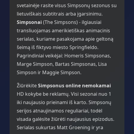
svetainėje rasite visus Simpsonų sezonus su
lietuviškais subtitrais arba įgarsinimu.
Simpsonai
(The Simpsons) - ilgiausiai
transliuojamas amerikietiškas animacinis
serialas, kuriame pasakojama apie geltoną
šeimą iš fiktyvo miesto Springfieldo.
Pagrindiniai veikėjai: Homeris Simpsonas,
Marge Simpson, Bartas Simpsonas, Lisa
Simpson ir Maggie Simpson.
Žiūrėkite
Simpsonus online nemokamai
HD kokybe be reklamų. Visi sezonai nuo 1
iki naujausio prieinami iš karto. Simpsonų
serijos atnaujinamos reguliariai, todėl
visada galėsite žiūrėti naujausius epizodus.
Serialas sukurtas Matt Groening ir yra