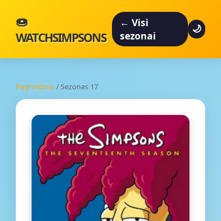
🍩
← Visi
🌙
WATCHSIMPSONS
sezonai
Pagrindinis
/
Sezonas 17