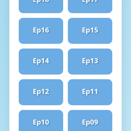
Ep16
Ep15
Ep14
Ep13
Ep12
Ep11
Ep10
Ep09