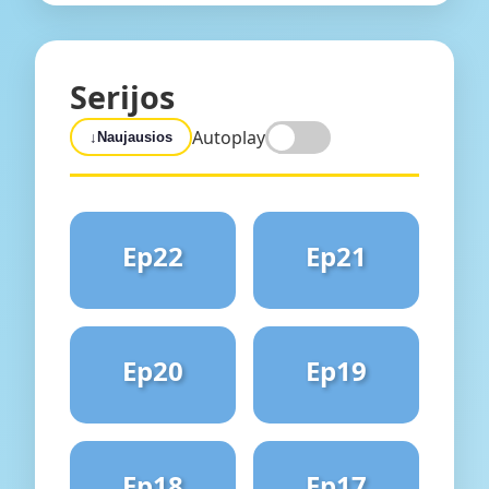
Serijos
Autoplay
↓
Naujausios
Ep22
Ep21
Ep20
Ep19
Ep18
Ep17