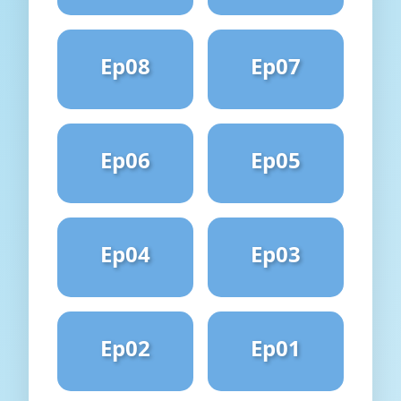
Ep08
Ep07
Ep06
Ep05
Ep04
Ep03
Ep02
Ep01