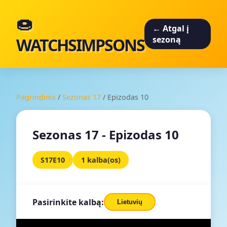
🍩
← Atgal į
WATCHSIMPSONS
sezoną
Pagrindinis
/
Sezonas 17
/
Epizodas 10
Sezonas 17 - Epizodas 10
S17E10
1 kalba(os)
Pasirinkite kalbą:
Lietuvių