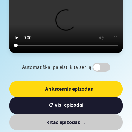
Automatiškai paleisti kitą seriją:
← Ankstesnis epizodas
📋 Visi epizodai
Kitas epizodas →