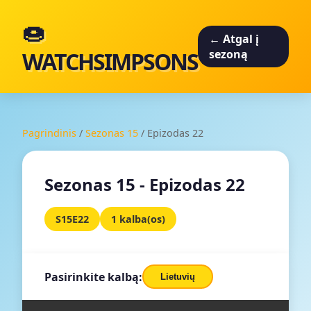
🍩
← Atgal į
WATCHSIMPSONS
sezoną
Pagrindinis
/
Sezonas 15
/
Epizodas 22
Sezonas 15 - Epizodas 22
S15E22
1 kalba(os)
Pasirinkite kalbą:
Lietuvių