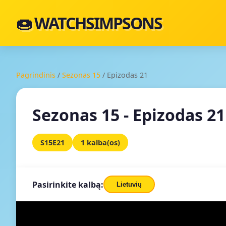
🍩 WATCHSIMPSONS
Pagrindinis
/
Sezonas 15
/
Epizodas 21
Sezonas 15 - Epizodas 21
S15E21
1 kalba(os)
Pasirinkite kalbą:
Lietuvių