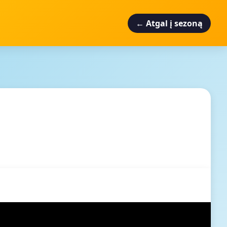
← Atgal į sezoną