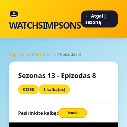
🍩
← Atgal į
WATCHSIMPSONS
sezoną
Pagrindinis
/
Sezonas 13
/
Epizodas 8
Sezonas 13 - Epizodas 8
S13E8
1 kalba(os)
Pasirinkite kalbą:
Lietuvių