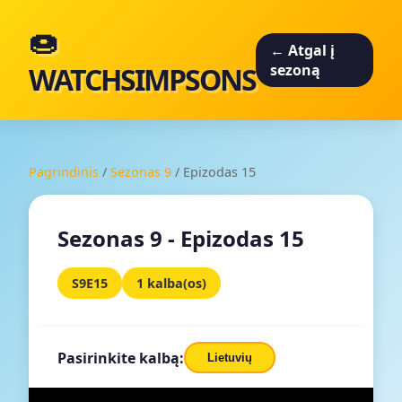
🍩
← Atgal į
WATCHSIMPSONS
sezoną
Pagrindinis
/
Sezonas 9
/
Epizodas 15
Sezonas 9 - Epizodas 15
S9E15
1 kalba(os)
Pasirinkite kalbą:
Lietuvių