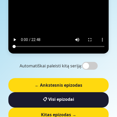
Automatiškai paleisti kitą seriją:
← Ankstesnis epizodas
📋 Visi epizodai
Kitas epizodas →