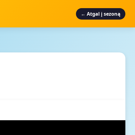
← Atgal į sezoną