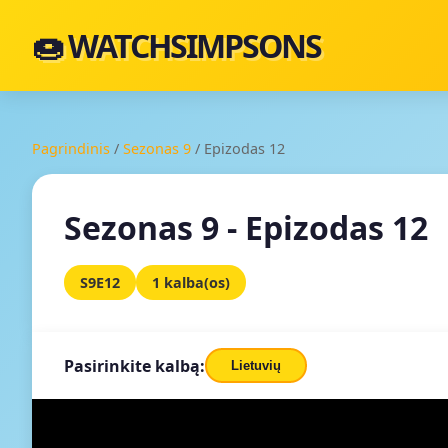
🍩 WATCHSIMPSONS
Pagrindinis
/
Sezonas 9
/
Epizodas 12
Sezonas 9 - Epizodas 12
S9E12
1 kalba(os)
Pasirinkite kalbą:
Lietuvių