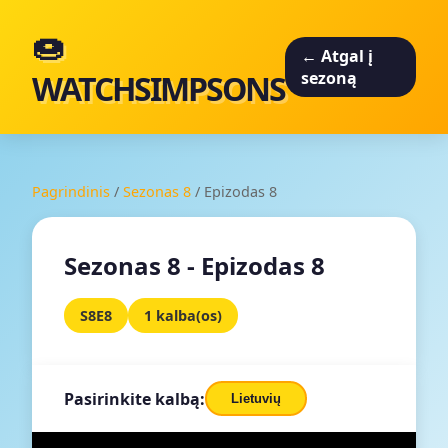
🍩
← Atgal į
WATCHSIMPSONS
sezoną
Pagrindinis
/
Sezonas 8
/
Epizodas 8
Sezonas 8 - Epizodas 8
S8E8
1 kalba(os)
Pasirinkite kalbą:
Lietuvių