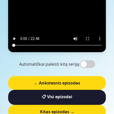
Automatiškai paleisti kitą seriją:
← Ankstesnis epizodas
📋 Visi epizodai
Kitas epizodas →