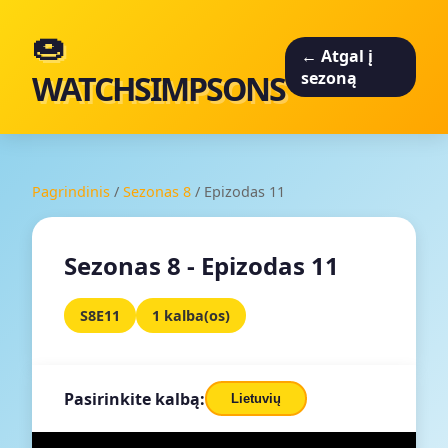
🍩
← Atgal į
WATCHSIMPSONS
sezoną
Pagrindinis
/
Sezonas 8
/
Epizodas 11
Sezonas 8 - Epizodas 11
S8E11
1 kalba(os)
Pasirinkite kalbą:
Lietuvių