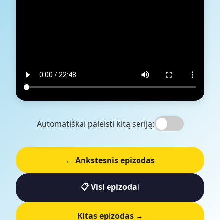
Automatiškai paleisti kitą seriją:
← Ankstesnis epizodas
📋 Visi epizodai
Kitas epizodas →