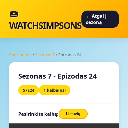
🍩
← Atgal į
WATCHSIMPSONS
sezoną
Pagrindinis
/
Sezonas 7
/
Epizodas 24
Sezonas 7 - Epizodas 24
S7E24
1 kalba(os)
Pasirinkite kalbą:
Lietuvių