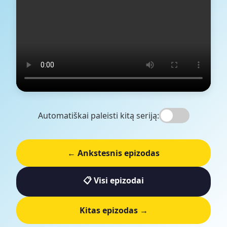
Automatiškai paleisti kitą seriją:
← Ankstesnis epizodas
📋 Visi epizodai
Kitas epizodas →