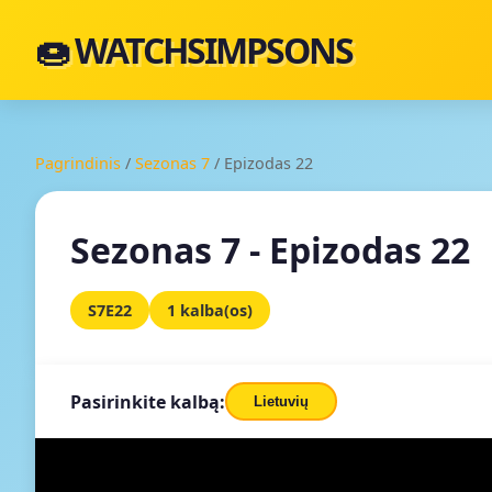
🍩 WATCHSIMPSONS
Pagrindinis
/
Sezonas 7
/
Epizodas 22
Sezonas 7 - Epizodas 22
S7E22
1 kalba(os)
Pasirinkite kalbą:
Lietuvių