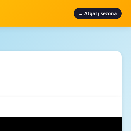
← Atgal į sezoną