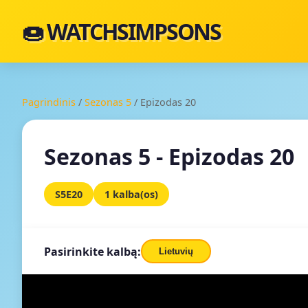
🍩 WATCHSIMPSONS
Pagrindinis
/
Sezonas 5
/
Epizodas 20
Sezonas 5 - Epizodas 20
S5E20
1 kalba(os)
Pasirinkite kalbą:
Lietuvių