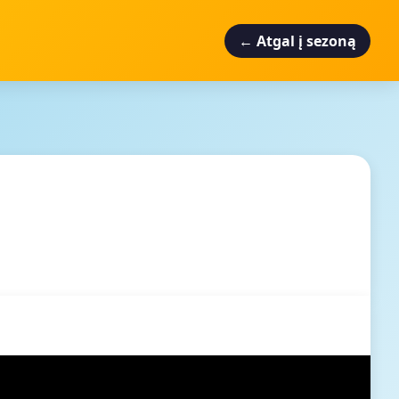
← Atgal į sezoną