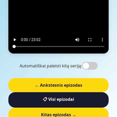
Automatiškai paleisti kitą seriją:
← Ankstesnis epizodas
📋 Visi epizodai
Kitas epizodas →