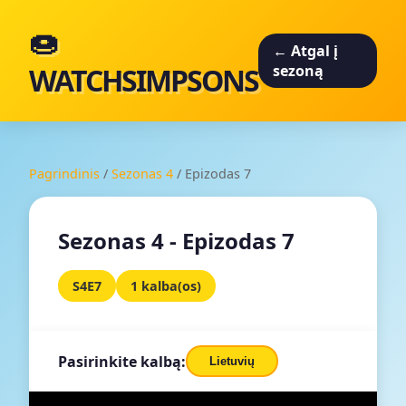
🍩
← Atgal į
WATCHSIMPSONS
sezoną
Pagrindinis
/
Sezonas 4
/
Epizodas 7
Sezonas 4 - Epizodas 7
S4E7
1 kalba(os)
Pasirinkite kalbą:
Lietuvių