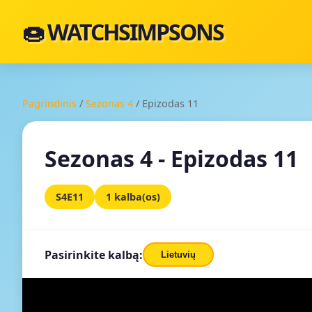
🍩 WATCHSIMPSONS
Pagrindinis
/
Sezonas 4
/
Epizodas 11
Sezonas 4 - Epizodas 11
S4E11
1 kalba(os)
Pasirinkite kalbą:
Lietuvių