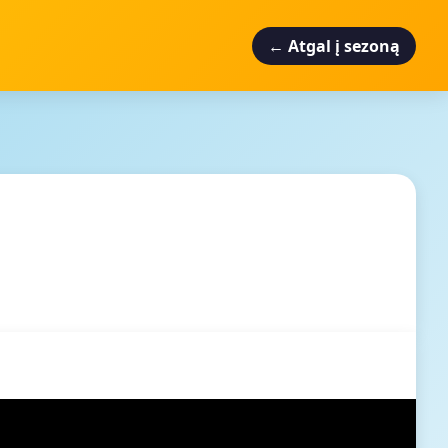
← Atgal į sezoną