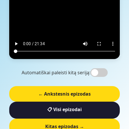
Automatiškai paleisti kitą seriją:
← Ankstesnis epizodas
📋 Visi epizodai
Kitas epizodas →