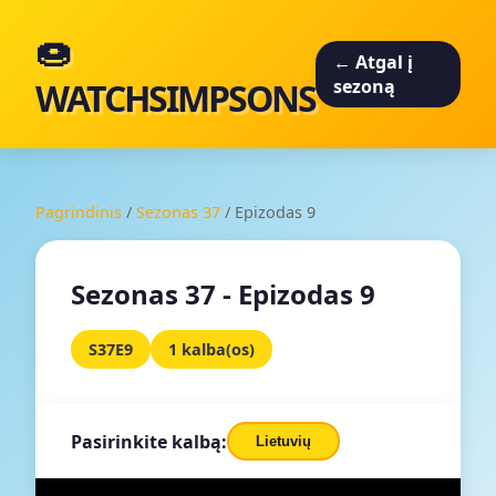
🍩
← Atgal į
WATCHSIMPSONS
sezoną
Pagrindinis
/
Sezonas 37
/
Epizodas 9
Sezonas 37 - Epizodas 9
S37E9
1 kalba(os)
Pasirinkite kalbą:
Lietuvių