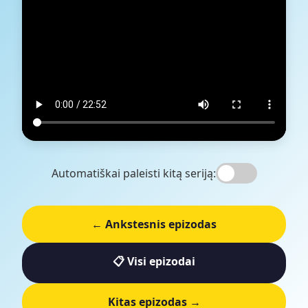
Automatiškai paleisti kitą seriją:
← Ankstesnis epizodas
📋 Visi epizodai
Kitas epizodas →