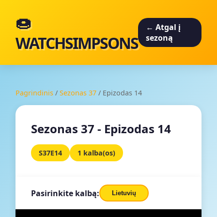
🍩
← Atgal į
WATCHSIMPSONS
sezoną
Pagrindinis
/
Sezonas 37
/
Epizodas 14
Sezonas 37 - Epizodas 14
S37E14
1 kalba(os)
Pasirinkite kalbą:
Lietuvių