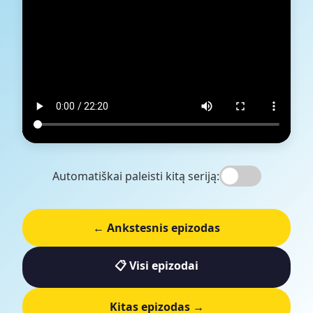
Automatiškai paleisti kitą seriją:
← Ankstesnis epizodas
📋 Visi epizodai
Kitas epizodas →