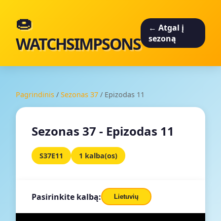
🍩
← Atgal į
WATCHSIMPSONS
sezoną
Pagrindinis
/
Sezonas 37
/
Epizodas 11
Sezonas 37 - Epizodas 11
S37E11
1 kalba(os)
Pasirinkite kalbą:
Lietuvių