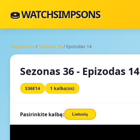
🍩 WATCHSIMPSONS
Pagrindinis
/
Sezonas 36
/
Epizodas 14
Sezonas 36 - Epizodas 14
S36E14
1 kalba(os)
Pasirinkite kalbą:
Lietuvių