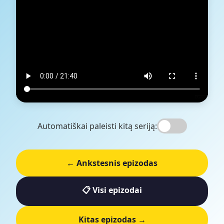
Automatiškai paleisti kitą seriją:
← Ankstesnis epizodas
📋 Visi epizodai
Kitas epizodas →