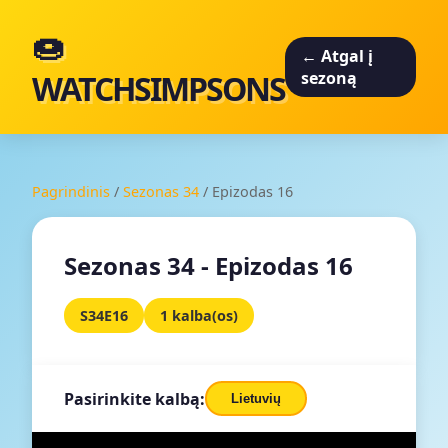
🍩
← Atgal į
WATCHSIMPSONS
sezoną
Pagrindinis
/
Sezonas 34
/
Epizodas 16
Sezonas 34 - Epizodas 16
S34E16
1 kalba(os)
Pasirinkite kalbą:
Lietuvių