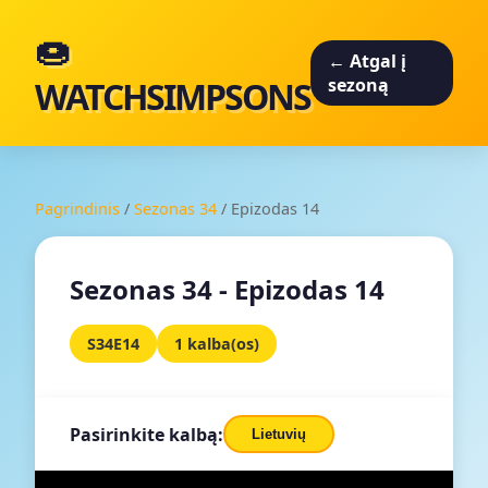
🍩
← Atgal į
WATCHSIMPSONS
sezoną
Pagrindinis
/
Sezonas 34
/
Epizodas 14
Sezonas 34 - Epizodas 14
S34E14
1 kalba(os)
Pasirinkite kalbą:
Lietuvių