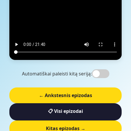
Automatiškai paleisti kitą seriją:
← Ankstesnis epizodas
📋 Visi epizodai
Kitas epizodas →