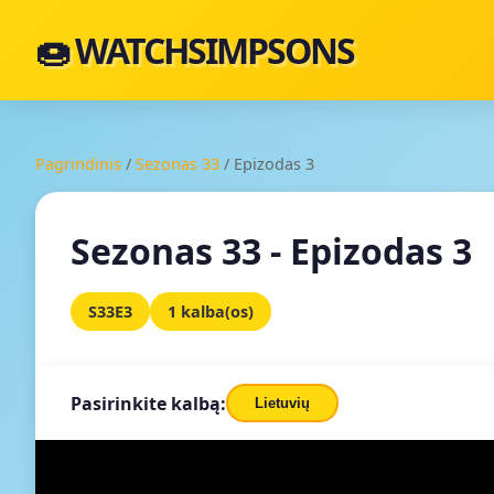
🍩 WATCHSIMPSONS
Pagrindinis
/
Sezonas 33
/
Epizodas 3
Sezonas 33 - Epizodas 3
S33E3
1 kalba(os)
Pasirinkite kalbą:
Lietuvių