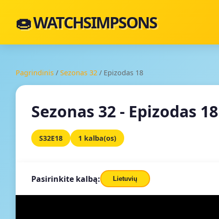
🍩 WATCHSIMPSONS
Pagrindinis
/
Sezonas 32
/
Epizodas 18
Sezonas 32 - Epizodas 18
S32E18
1 kalba(os)
Pasirinkite kalbą:
Lietuvių