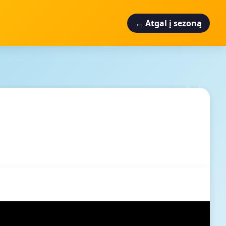
← Atgal į sezoną