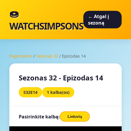
🍩
← Atgal į
WATCHSIMPSONS
sezoną
Pagrindinis
/
Sezonas 32
/
Epizodas 14
Sezonas 32 - Epizodas 14
S32E14
1 kalba(os)
Pasirinkite kalbą:
Lietuvių