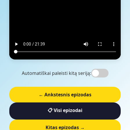
Automatiškai paleisti kitą seriją:
← Ankstesnis epizodas
📋 Visi epizodai
Kitas epizodas →