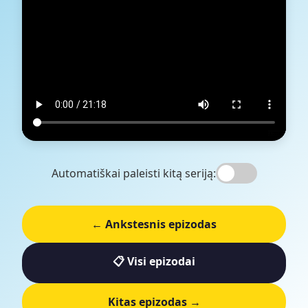
Automatiškai paleisti kitą seriją:
← Ankstesnis epizodas
📋 Visi epizodai
Kitas epizodas →