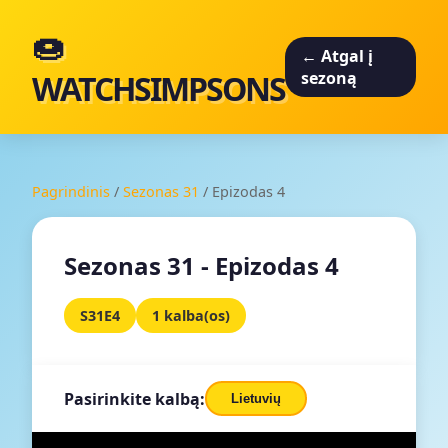
🍩
← Atgal į
WATCHSIMPSONS
sezoną
Pagrindinis
/
Sezonas 31
/
Epizodas 4
Sezonas 31 - Epizodas 4
S31E4
1 kalba(os)
Pasirinkite kalbą:
Lietuvių